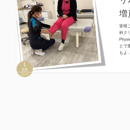
リ
増
皆様
科ク
Phy
とで
もよ
1
3月
2023