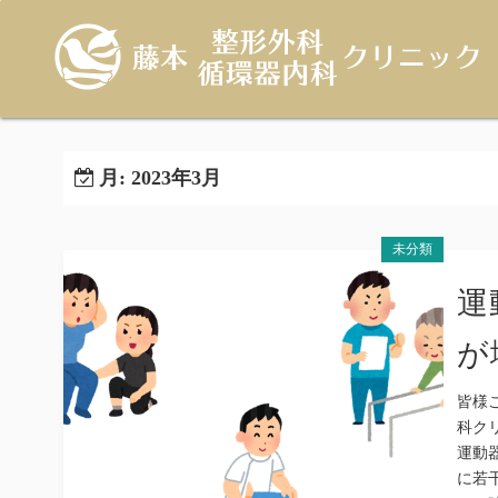
コ
ン
テ
ン
ツ
へ
月:
2023年3月
ス
キ
ッ
未分類
プ
運
が
皆様
科ク
運動
に若