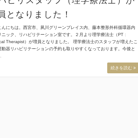
ハビリスタッフ（理学療法士）が
員となりました！
こんにちは。西宮市、夙川グリーンプレイス内、藤本整形外科循環器内
リニック、リハビリテーション室です。２月より理学療法士（PT :
sical Therapist）が増員となりました。 理学療法士のスタッフが増えたこ
運動器リハビリテーションの予約も取りやすくなっております。今後と
…
続きを読む