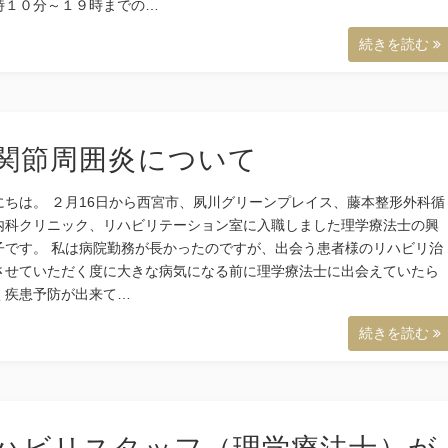
時１０分～１９時までの…
続きを読む
関節周囲炎について
にちは。 ２月16日から西宮市、夙川グリーンプレイス、藤本整形外科循
内科クリニック、リハビリテーション室に入職しました理学療法士の興
子です。 私は病院勤務が長かったのですが、出会う患者様のリハビリ治
させていただく度に大きな病気になる前に理学療法士に出会えていたら
く疾患予防が出来て…
続きを読む