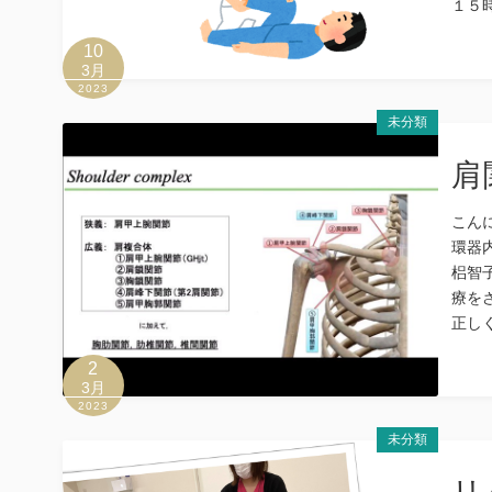
１５
10
3月
2023
未分類
肩
こん
環器
梠智
療を
正し
2
3月
2023
未分類