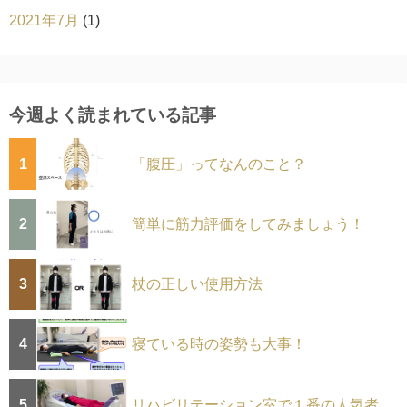
2021年7月
(1)
今週よく読まれている記事
1
「腹圧」ってなんのこと？
2
簡単に筋力評価をしてみましょう！
3
杖の正しい使用方法
4
寝ている時の姿勢も大事！
5
リハビリテーション室で１番の人気者。