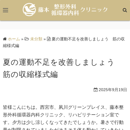
コ
ン
テ
ン
ツ
ホーム
»
未分類
»
夏の運動不足を改善しましょう 筋の収
へ
縮様式編
ス
キ
夏の運動不足を改善しましょう
ッ
プ
筋の収縮様式編
2025年9月19日
皆様こんにちは。西宮市、夙川グリーンプレイス、藤本整
形外科循環器内科クリニック、リハビリテーション室で
す。夕方は少し涼しくなってきたでしょうか。暑さで行動
量が制限されていましたがそろそろ体を動かしていきたい