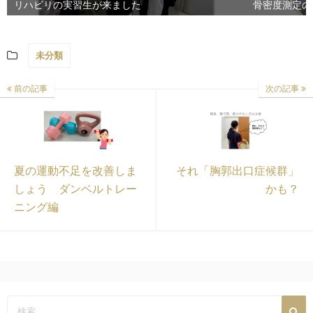
リハビリの実習生が来ました
骨密度測定の
未分類
前の記事
次の記事
夏の運動不足を改善しま
それ「胸郭出口症候群」
しょう ダンベルトレー
かも？
ニング編