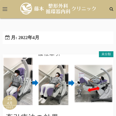
コ
ン
テ
ン
ツ
へ
月:
2022年4月
ス
キ
未分類
ッ
プ
25
4月
2022