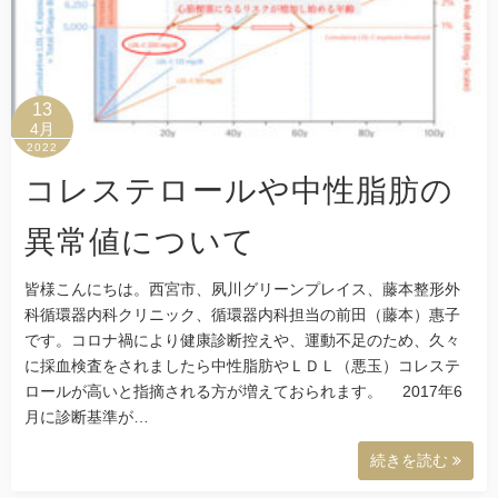
13
4月
2022
コレステロールや中性脂肪の
異常値について
皆様こんにちは。西宮市、夙川グリーンプレイス、藤本整形外
科循環器内科クリニック、循環器内科担当の前田（藤本）惠子
です。コロナ禍により健康診断控えや、運動不足のため、久々
に採血検査をされましたら中性脂肪やＬＤＬ（悪玉）コレステ
ロールが高いと指摘される方が増えておられます。 2017年6
月に診断基準が…
続きを読む