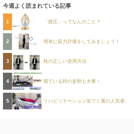
今週よく読まれている記事
1
「腹圧」ってなんのこと？
2
簡単に筋力評価をしてみましょう！
3
杖の正しい使用方法
4
寝ている時の姿勢も大事！
5
リハビリテーション室で１番の人気者。