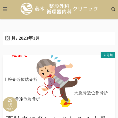
コ
ン
テ
ン
ツ
へ
月:
2023年1月
ス
キ
未分類
ッ
プ
29
1月
2023