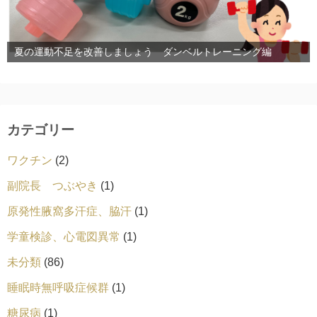
夏の運動不足を改善しましょう ダンベルトレーニング編
カテゴリー
ワクチン
(2)
副院長 つぶやき
(1)
原発性腋窩多汗症、脇汗
(1)
学童検診、心電図異常
(1)
未分類
(86)
睡眠時無呼吸症候群
(1)
糖尿病
(1)